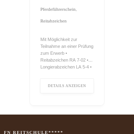
Pferdeführerschein
Reitabzeichen
Mit Möglichkeit zur
Teilnahme an einer Prüfung
zum Erwerb •
Reitabzeichen RA 7-02 •
Longierabzeichen LA 5-4 •
Pferdeführerschein
Umgang •
DETAILS ANZEIGEN
Pferdeführerschein Reiten
Teilnahme sowohl mit
Lehrpferden als auch mit
eigenen Pferden möglich.
Gastboxen sowie
Übernachtungsmöglichkeiten
für Teilnehmer stehen zur
FN REITSCHULE*****