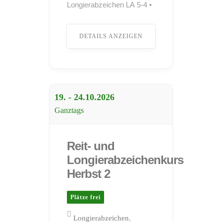
Longierabzeichen LA 5-4 •
Pferdeführerschein
Umgang •
DETAILS ANZEIGEN
Pferdeführerschein Reiten
Teilnahme sowohl mit
Lehrpferden als auch mit
eigenen Pferden möglich.
Gastboxen sowie
Übernachtungsmöglichkeiten
19. - 24.10.
2026
für Teilnehmer stehen zur
Ganztags
Verfügung. Kosten:
Entnehmen Sie bitte dem
Anmeldeformular ...
Reit- und
Longierabzeichenkurs
Herbst 2
Plätze frei
Longierabzeichen