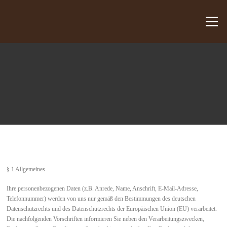
Zum Inhalt springen
Menü
§ 1 Allgemeines
Ihre personenbezogenen Daten (z.B. Anrede, Name, Anschrift, E-Mail-Adresse,
Telefonnummer) werden von uns nur gemäß den Bestimmungen des deutschen
Datenschutzrechts und des Datenschutzrechts der Europäischen Union (EU) verarbeitet.
Die nachfolgenden Vorschriften informieren Sie neben den Verarbeitungszwecken,