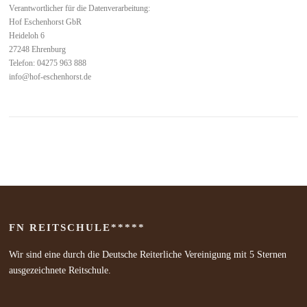
Verantwortlicher für die Datenverarbeitung:
Hof Eschenhorst GbR
Heideloh 6
27248 Ehrenburg
Telefon: 04275 963 888
info@hof-eschenhorst.de
FN REITSCHULE*****
Wir sind eine durch die Deutsche Reiterliche Vereinigung mit 5 Sternen
ausgezeichnete Reitschule.