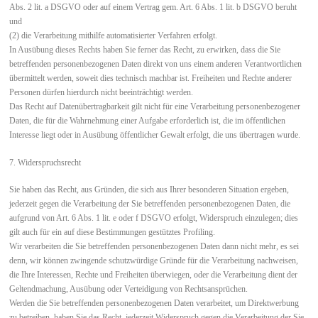
Abs. 2 lit. a DSGVO oder auf einem Vertrag gem. Art. 6 Abs. 1 lit. b DSGVO beruht
und
(2) die Verarbeitung mithilfe automatisierter Verfahren erfolgt.
In Ausübung dieses Rechts haben Sie ferner das Recht, zu erwirken, dass die Sie
betreffenden personenbezogenen Daten direkt von uns einem anderen Verantwortlichen
übermittelt werden, soweit dies technisch machbar ist. Freiheiten und Rechte anderer
Personen dürfen hierdurch nicht beeinträchtigt werden.
Das Recht auf Datenübertragbarkeit gilt nicht für eine Verarbeitung personenbezogener
Daten, die für die Wahrnehmung einer Aufgabe erforderlich ist, die im öffentlichen
Interesse liegt oder in Ausübung öffentlicher Gewalt erfolgt, die uns übertragen wurde.
7. Widerspruchsrecht
Sie haben das Recht, aus Gründen, die sich aus Ihrer besonderen Situation ergeben,
jederzeit gegen die Verarbeitung der Sie betreffenden personenbezogenen Daten, die
aufgrund von Art. 6 Abs. 1 lit. e oder f DSGVO erfolgt, Widerspruch einzulegen; dies
gilt auch für ein auf diese Bestimmungen gestütztes Profiling.
Wir verarbeiten die Sie betreffenden personenbezogenen Daten dann nicht mehr, es sei
denn, wir können zwingende schutzwürdige Gründe für die Verarbeitung nachweisen,
die Ihre Interessen, Rechte und Freiheiten überwiegen, oder die Verarbeitung dient der
Geltendmachung, Ausübung oder Verteidigung von Rechtsansprüchen.
Werden die Sie betreffenden personenbezogenen Daten verarbeitet, um Direktwerbung
zu betreiben, haben Sie das Recht, jederzeit Widerspruch gegen die Verarbeitung der Sie