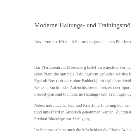
Moderne Haltungs- und Trainingsmög
Unser von der FN mit 5 Sternen ausgezeichnetes Pferdezent
Das Pferdezentrum Meeresberg bietet verschiedene Formen
jedes Pferd die optimale Haltungsform gefunden werden k
Egal ob Box (mit oder ohne Paddock) mit täglichem Weide
Renten-, Zucht- oder Aufzuchtspferde, Freizeit oder Spor
Pferdetypen sind topmoderne Haltungs- und Trainingsmög
Neben individueller Rau und Kraftfutterfütterung können z
rund ums Pferd in Anspruch genommen werden. Zur zusät
Freilaufführanlage zur Verfügung.
Im Sommer gibt es auch die Möglichkeit die Pferde 24 h 