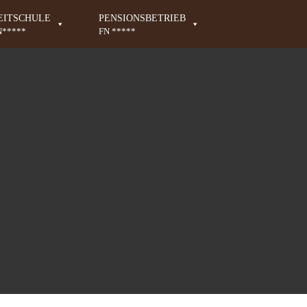
EITSCHULE
PENSIONSBETRIEB
N*****
FN *****