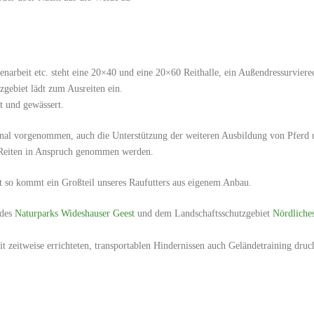
enarbeit etc. steht eine 20×40 und eine 20×60 Reithalle, ein Außendressurvier
gebiet lädt zum Ausreiten ein.
t und gewässert.
nal vorgenommen, auch die Unterstützung der weiteren Ausbildung von Pferd u
 Reiten in Anspruch genommen werden.
t so kommt ein Großteil unseres Raufutters aus eigenem Anbau.
 des
Naturparks Wideshauser Geest
und dem Landschaftsschutzgebiet
Nördliche
 zeitweise errichteten, transportablen Hindernissen auch Geländetraining dru