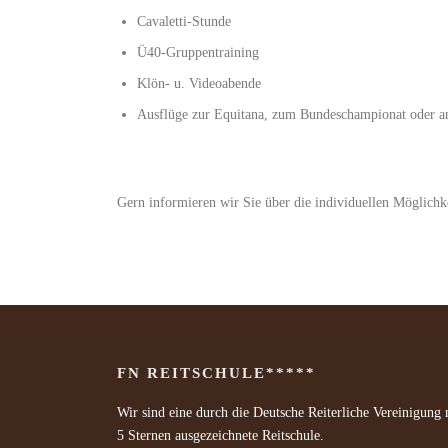
Cavaletti-Stunde
Ü40-Gruppentraining
Klön- u. Videoabende
Ausflüge zur Equitana, zum Bundeschampionat oder an
Gern informieren wir Sie über die individuellen Möglichke
FN REITSCHULE*****
Wir sind eine durch die Deutsche Reiterliche Vereinigung 
5 Sternen ausgezeichnete Reitschule.