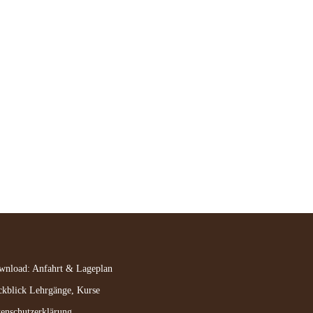
wnload: Anfahrt & Lageplan
kblick Lehrgänge, Kurse
enschutzerklärung