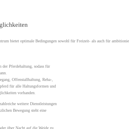
lichkeiten
rum bietet optimale Bedingungen sowohl für Freizeit- als auch für ambitionier
 der Pferdehaltung, sodass für
ann.
gang, Offenstallhaltung, Reha-,
tpferd für alle Haltungsformen und
lichkeiten vorhanden.
ahlreiche weitere Dienstleistungen
zlichen Bewegung steht eine
oder über Nacht auf die Weide zu