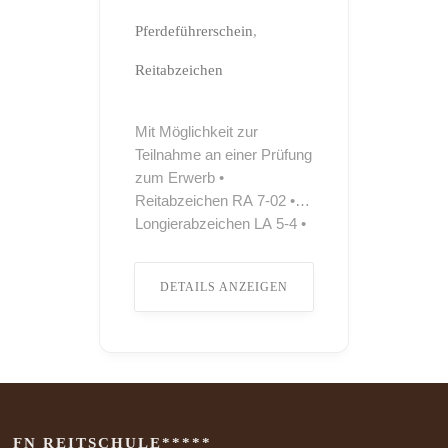
Pferdeführerschein
Reitabzeichen
Mit Möglichkeit zur
Teilnahme an einer Prüfung
zum Erwerb •
Reitabzeichen RA 7-02 •
Longierabzeichen LA 5-4 •
Pferdeführerschein
Umgang •
DETAILS ANZEIGEN
Pferdeführerschein Reiten
Teilnahme sowohl mit
Lehrpferden als auch mit
eigenen Pferden möglich.
Gastboxen sowie
Übernachtungsmöglichkeiten
für Teilnehmer stehen zur
FN REITSCHULE*****