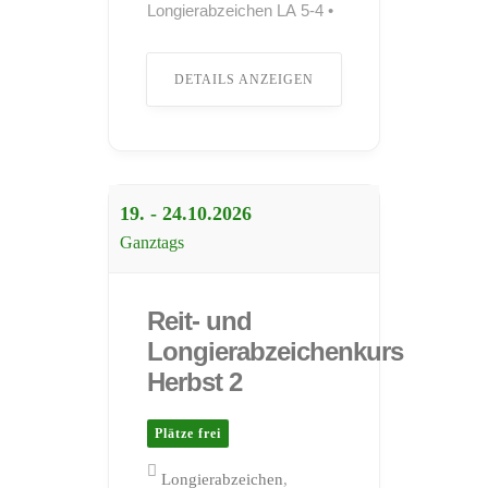
Longierabzeichen LA 5-4 •
Pferdeführerschein
Umgang •
DETAILS ANZEIGEN
Pferdeführerschein Reiten
Teilnahme sowohl mit
Lehrpferden als auch mit
eigenen Pferden möglich.
Gastboxen sowie
Übernachtungsmöglichkeiten
19. - 24.10.
2026
für Teilnehmer stehen zur
Ganztags
Verfügung. Kosten:
Entnehmen Sie bitte dem
Anmeldeformular ...
Reit- und
Longierabzeichenkurs
Herbst 2
Plätze frei
Longierabzeichen