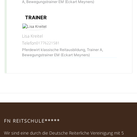
A, Bewegungstrainer EM (Eckart Meyners)
TRAINER
Lisa Kreitel
Telefon
01776221581
Pferdewirt klassische Reitausbildung, Trainer A,
Bewegungstrainer EM (Eckart Meyners)
FN REITSCHULE*****
Wir sind eine durch die Deutsche Reiterliche Vereinigung mit 5