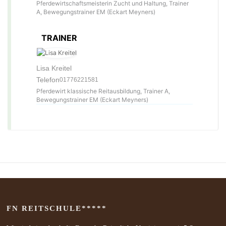
Pferdewirtschaftsmeisterin Zucht und Haltung, Trainer
A, Bewegungstrainer EM (Eckart Meyners)
TRAINER
Lisa Kreitel
Telefon
01776221581
Pferdewirt klassische Reitausbildung, Trainer A,
Bewegungstrainer EM (Eckart Meyners)
FN REITSCHULE*****