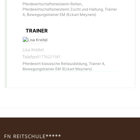
Pferdewirtschaftsmeisterin Reiten,
Pferdewirtschaftsmeisterin Zucht und Haltung, Trainer
A, Bewegungstrainer EM (Eckart Meyners)
TRAINER
Lisa Kreitel
Telefon
01776221581
Pferdewirt klassische Reitausbildung, Trainer A,
Bewegungstrainer EM (Eckart Meyners)
FN REITSCHULE*****