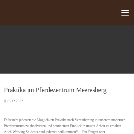
Zum Inhalt springen
Menü
Praktika im Pferdezentrum Meeresberg
23.12.2022
Es besteht jederzeit die Möglichkeit Praktika nach Vereinbarung in unserem modernen
Pferdezentrum zu absolvieren und somit einen Einblick in unsere Arbeit zu erhalten.
Auch Working Students sind jederzeit willkommen!!! Für Fragen oder