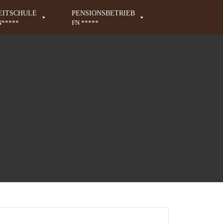
EITSCHULE
PENSIONSBETRIEB
N*****
FN *****