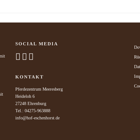
SOCIAL MEDIA
Do
mit
Rüc
Dat
Im
KONTAKT
Coo
Pferdezentrum Meeresberg
it
Heideloh 6
27248 Ehrenburg
Tel.: 04275-963888
info@hof-eschenhorst.de