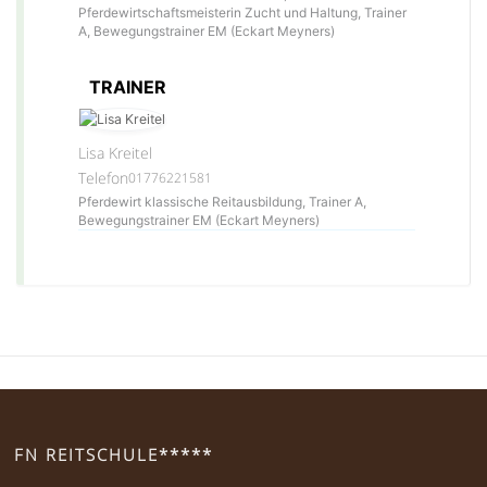
Pferdewirtschaftsmeisterin Zucht und Haltung, Trainer
A, Bewegungstrainer EM (Eckart Meyners)
TRAINER
Lisa Kreitel
Telefon
01776221581
Pferdewirt klassische Reitausbildung, Trainer A,
Bewegungstrainer EM (Eckart Meyners)
FN REITSCHULE*****