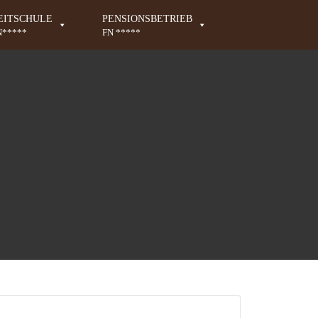
EITSCHULE
PENSIONSBETRIEB
N*****
FN *****