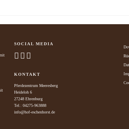
SOCIAL MEDIA
Do
mit
Rüc
Dat
Im
KONTAKT
Coo
Pferdezentrum Meeresberg
it
Heideloh 6
27248 Ehrenburg
Tel.: 04275-963888
info@hof-eschenhorst.de