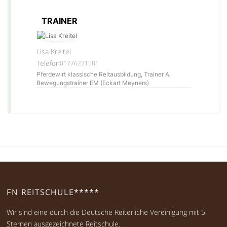
TRAINER
Lisa Kreitel
Telefon
01776221581
Pferdewirt klassische Reitausbildung, Trainer A,
Bewegungstrainer EM (Eckart Meyners)
FN REITSCHULE*****
Wir sind eine durch die Deutsche Reiterliche Vereinigung mit 5
Sternen ausgezeichnete Reitschule.